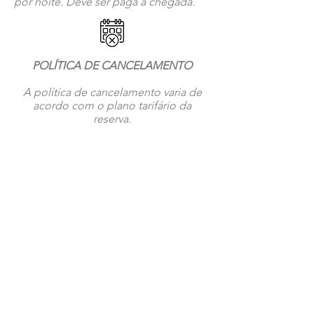
por noite. Deve ser paga à chegada.
POLÍTICA DE CANCELAMENTO
A política de cancelamento varia de
acordo com o plano tarifário da
reserva.
Regras da casa
PERTENCES DO HÓSPEDE
Para sua segurança, certifique-se de
trancar as portas e janelas do
apartamento, bem como a porta da
frente do edifício, sempre que sair.