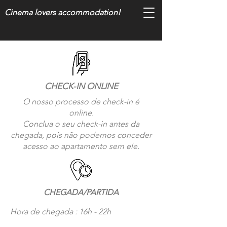
Cinema lovers accommodation!
CHECK-IN ONLINE
O nosso processo de check-in é
online.
Conclua o seu check-in antes da
chegada, pois não podemos conceder
acesso ao apartamento sem ele.
CHEGADA/PARTIDA
Hora de chegada : 16h - 22h