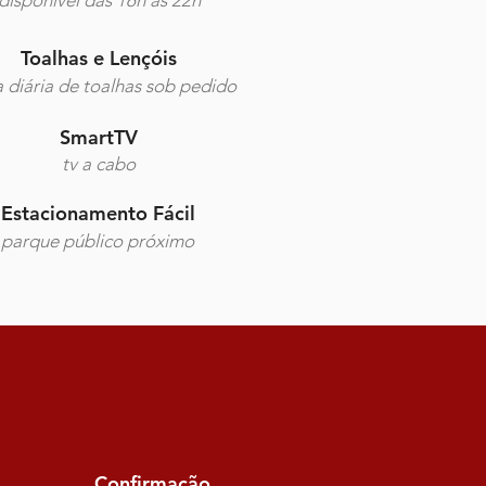
disponível das 16h às 22h
Toalhas e Lençóis
a diária de toalhas sob pedido
SmartTV
tv a cabo
Estacionamento Fácil
parque público próximo
Confirmação