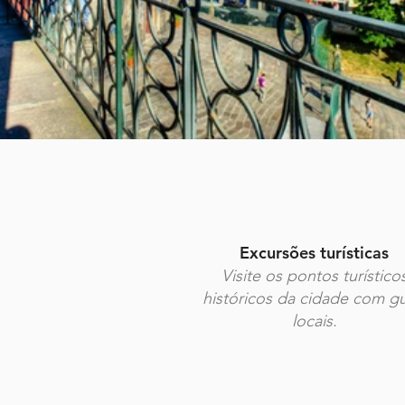
Excursões turísticas
Visite os pontos turístico
históricos da cidade com gu
locais.