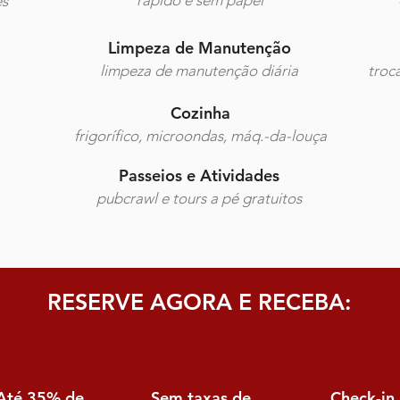
rápido e sem papel
es
Limpeza de Manutenção
limpeza de manutenção diária
troc
Cozinha
frigorífico, microondas, máq.-da-louça
Passeios e Atividades
pubcrawl e tours a pé gratuitos
RESERVE AGORA E RECEBA:
Até 35% de
Sem taxas de
Check-in