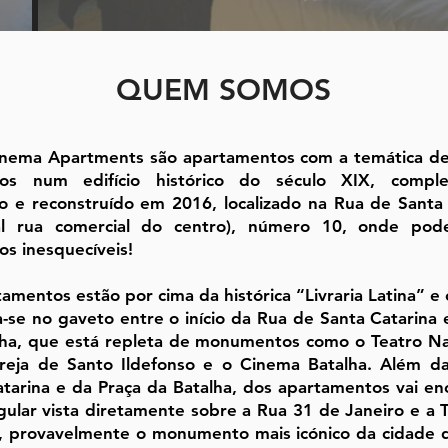
QUEM SOMOS
inema Apartments são apartamentos com a temática de
ados num edifício histórico do século XIX, compl
o e reconstruído em 2016, localizado na Rua de Santa
pal rua comercial do centro), número 10, onde pod
s inesquecíveis!
amentos estão por cima da histórica “Livraria Latina” e o
-se no gaveto entre o início da Rua de Santa Catarina 
lha, que está repleta de monumentos como o Teatro Na
greja de Santo Ildefonso e o Cinema Batalha. Além d
tarina e da Praça da Batalha, dos apartamentos vai en
gular vista diretamente sobre a Rua 31 de Janeiro e a 
s, provavelmente o monumento mais icónico da cidade 