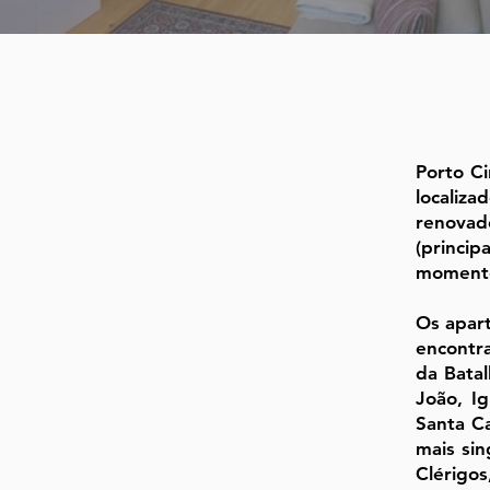
Porto C
localiz
renovad
(princi
momento
Os apart
encontra
da Bata
João, I
Santa Ca
mais sin
Clérigo