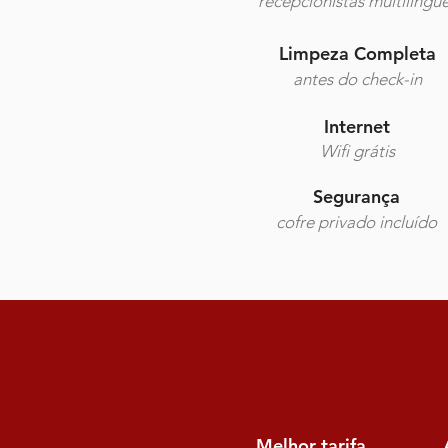
recepcionistas multilingu
Limpeza Completa
antes do check-in
Internet
Wifi grátis
Segurança
cofre privado incluído
Melhor tarifa