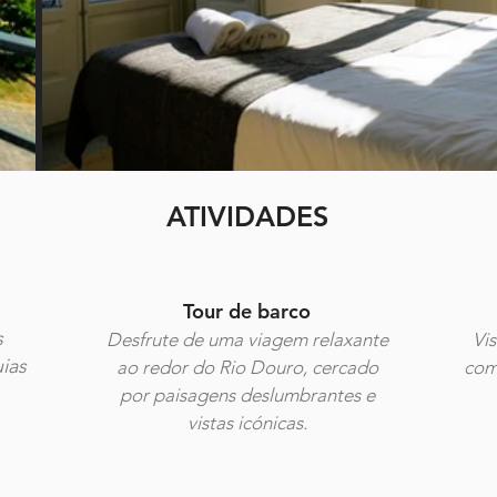
ATIVIDADES
Tour de barco
s
Desfrute de uma viagem relaxante
Vis
ias
ao redor do Rio Douro, cercado
com 
por paisagens deslumbrantes e
vistas icónicas.