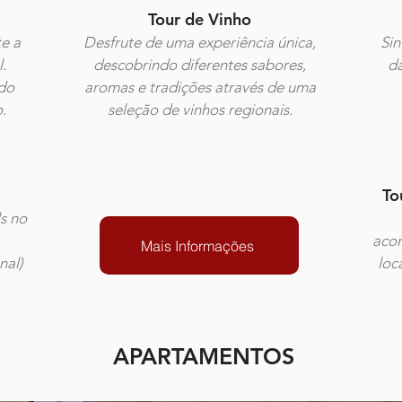
Tour de Vinho
e a
Desfrute de uma experiência única,
Sin
.
descobrindo diferentes sabores,
da
 do
aromas e tradições através de uma
.
seleção de vinhos regionais.
To
s no
aco
Mais Informações
nal)
loc
APARTAMENTOS