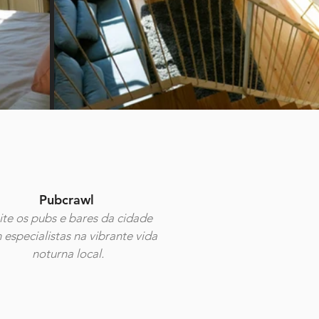
Pubcrawl
ite os pubs e bares da cidade
especialistas na vibrante vida
noturna local.