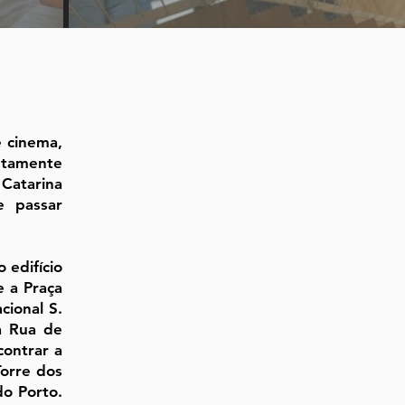
 cinema,
etamente
 Catarina
e passar
 edifício
e a Praça
cional S.
a Rua de
contrar a
Torre dos
do Porto.